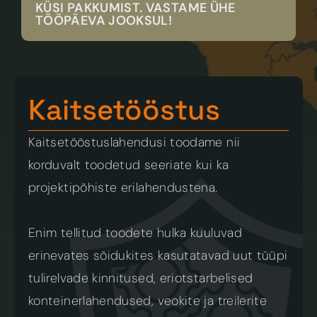
KÜSI PAKKUMIST. VASTAME ÜHE 
TÖÖPÄEVA JOOKSUL!
Kaitsetööstus
Kaitsetööstuslahendusi toodame nii 
korduvalt toodetud seeriate kui ka 
projektipõhiste erilahendustena. 
Enim tellitud toodete hulka kuuluvad 
erinevates sõidukites kasutatavad uut tüüpi  
tulirelvade kinnitused, eriotstarbelised 
konteinerlahendused, veokite ja treilerite 