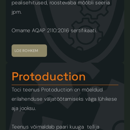
pealisehitused, roostevaba mööbli seeria 
jpm.
Omame AQAP 2110:2016 sertifikaati.
LOE ROHKEM
Protoduction
Toci teenus Protoduction on mõeldud 
erilahenduse väljatöötamiseks väga lühikese 
aja jooksu. 
Teenus võimaldab paari kuuga  tellija 