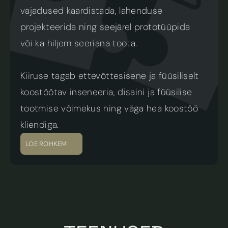
vajadused kaardistada, lahenduse 
projekteerida ning seejärel prototüüpida  
või ka hiljem seeriana toota. 
Kiiruse tagab ettevõttesisene ja füüsiliselt 
koostöötav inseneeria, disaini ja füüsilise 
tootmise võimekus ning väga hea koostöö 
kliendiga.
LOE ROHKEM