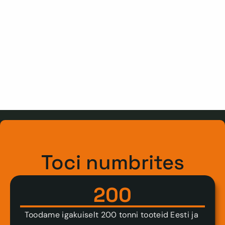
Toci numbrites
200
Toodame igakuiselt 200 tonni tooteid Eesti ja 