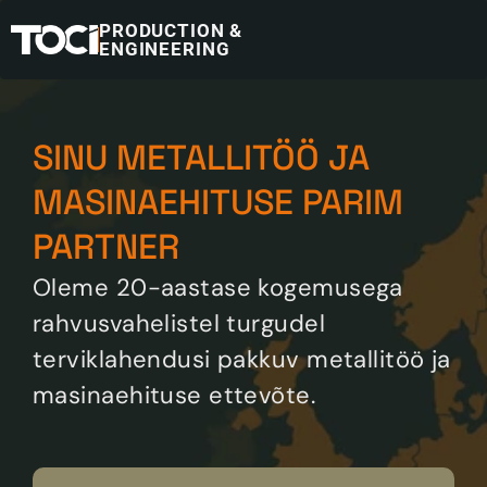
PRODUCTION &
ENGINEERING
SINU METALLITÖÖ JA 
MASINAEHITUSE PARIM 
PARTNER
Oleme 20-aastase kogemusega 
rahvusvahelistel turgudel 
terviklahendusi pakkuv metallitöö ja 
masinaehituse ettevõte.